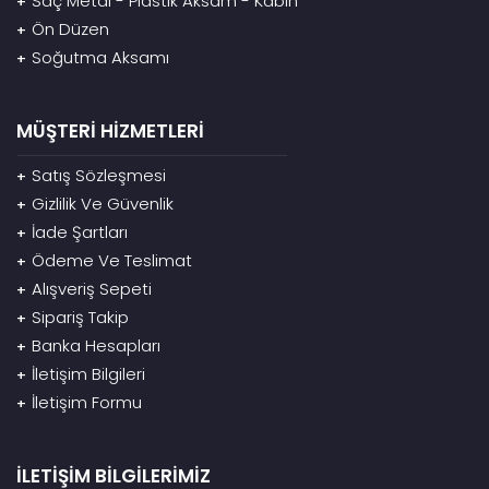
Saç Metal - Plastik Aksam - Kabin
+
Ön Düzen
+
Soğutma Aksamı
+
MÜŞTERİ HİZMETLERİ
Satış Sözleşmesi
+
Gizlilik Ve Güvenlik
+
İade Şartları
+
Ödeme Ve Teslimat
+
Alışveriş Sepeti
+
Sipariş Takip
+
Banka Hesapları
+
İletişim Bilgileri
+
İletişim Formu
+
İLETİŞİM BİLGİLERİMİZ