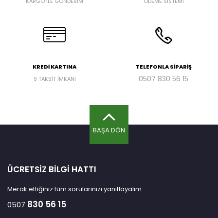
KARGO İLE GÖNDERİM
ÖDEME SİSTEMİ
KREDİ KARTINA
TELEFONLA SİPARİŞ
0507
830 56 15
9 TAKSİT İMKANI
BAŞA DÖN
ÜCRETSİZ BİLGİ HATTI
Merak ettiğiniz tüm sorularınızı yanıtlayalım.
830 56 15
0507