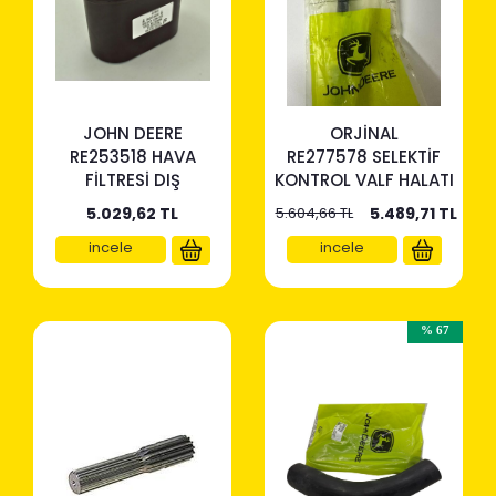
JOHN DEERE
ORJİNAL
RE253518 HAVA
RE277578 SELEKTİF
FİLTRESİ DIŞ
KONTROL VALF HALATI
5.029,62
TL
5.604,66 TL
5.489,71
TL
incele
incele
% 67