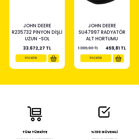
JOHN DEERE
JOHN DEERE
R235732 PİNYON DİŞLİ
SU47997 RADYATÖR
UZUN -SOL
ALT HORTUMU
33.672,27
TL
1.386,90 TL
459,81
TL
incele
incele
TÜM TÜRKİYE
%100 GÜVENLİ