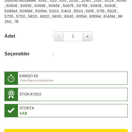
Uyumlu Modeller: 1040 , 1120 , 1130 , 2030 , 2040 , 2130 , 3029 , 4045
, 5050E , 5055E , 5058E , 5065E , 5067E , 5075E , 5083E , 5093E ,
5085M , 5095M , 5105M , 5303 , 5403 , 5503 , 5615 , 5715 , 5625 ,
5725 , 5720 , 5820 , 6820 , 6830 , 6930 , 6115M , 6155M , 6140M , 6R
250 , 7R
Adet
:
Seçenekler
:
KARGO İLE
Tüm İllere Gönderim
STOK KODU
STOKTA
VAR