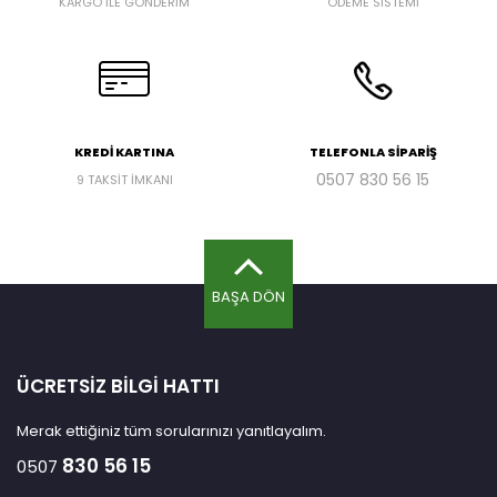
KARGO İLE GÖNDERİM
ÖDEME SİSTEMİ
KREDİ KARTINA
TELEFONLA SİPARİŞ
0507
830 56 15
9 TAKSİT İMKANI
BAŞA DÖN
ÜCRETSİZ BİLGİ HATTI
Merak ettiğiniz tüm sorularınızı yanıtlayalım.
830 56 15
0507