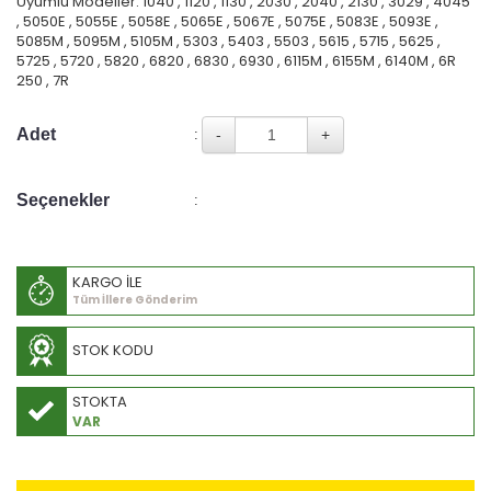
Uyumlu Modeller: 1040 , 1120 , 1130 , 2030 , 2040 , 2130 , 3029 , 4045
, 5050E , 5055E , 5058E , 5065E , 5067E , 5075E , 5083E , 5093E ,
5085M , 5095M , 5105M , 5303 , 5403 , 5503 , 5615 , 5715 , 5625 ,
5725 , 5720 , 5820 , 6820 , 6830 , 6930 , 6115M , 6155M , 6140M , 6R
250 , 7R
Adet
:
Seçenekler
:
KARGO İLE
Tüm İllere Gönderim
STOK KODU
STOKTA
VAR