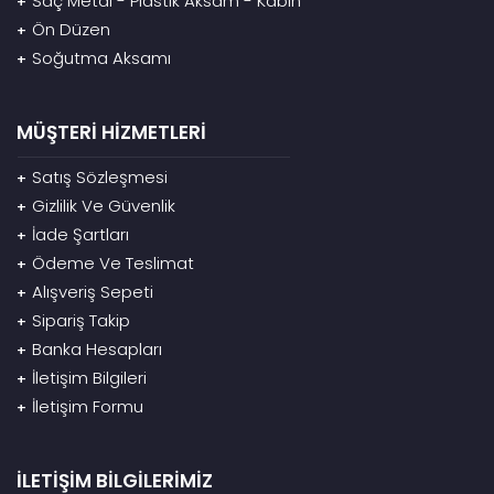
Saç Metal - Plastik Aksam - Kabin
+
Ön Düzen
+
Soğutma Aksamı
+
MÜŞTERİ HİZMETLERİ
Satış Sözleşmesi
+
Gizlilik Ve Güvenlik
+
İade Şartları
+
Ödeme Ve Teslimat
+
Alışveriş Sepeti
+
Sipariş Takip
+
Banka Hesapları
+
İletişim Bilgileri
+
İletişim Formu
+
İLETİŞİM BİLGİLERİMİZ