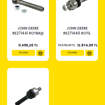
JOHN DEERE
JOHN DEERE
RE271441 ROTBAŞI
RE271440 ROTİL
11.495,26
TL
13.578,30 TL
12.874,69
TL
incele
incele