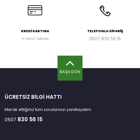
KREDİ KARTINA
TELEFONLA SİPARİŞ
0507
830 56 15
9 TAKSİT İMKANI
BAŞA DÖN
ÜCRETSİZ BİLGİ HATTI
Merak ettiğiniz tüm sorularınızı yanıtlayalım.
830 56 15
0507