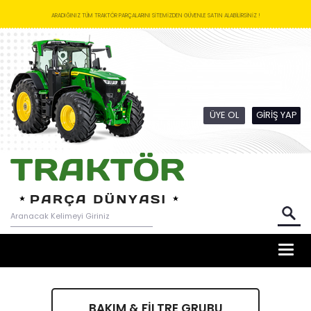
ARADIĞINIZ TÜM TRAKTÖR PARÇALARINI SİTEMİZDEN GÜVENLE SATIN ALABİLİRSİNİZ !
ÜYE OL
GİRİŞ YAP
Togg
navig
BAKIM & FİLTRE GRUBU