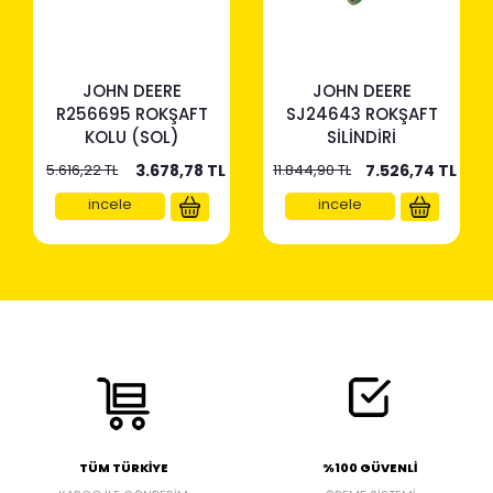
JOHN DEERE
JOHN DEERE
R256695 ROKŞAFT
SJ24643 ROKŞAFT
KOLU (SOL)
SİLİNDİRİ
5.616,22 TL
3.678,78
TL
11.844,90 TL
7.526,74
TL
incele
incele
TÜM TÜRKİYE
%100 GÜVENLİ