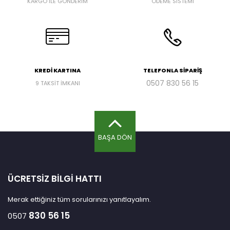
KARGO İLE GÖNDERİM
ÖDEME SİSTEMİ
KREDİ KARTINA
TELEFONLA SİPARİŞ
0507
830 56 15
9 TAKSİT İMKANI
BAŞA DÖN
ÜCRETSİZ BİLGİ HATTI
Merak ettiğiniz tüm sorularınızı yanıtlayalım.
830 56 15
0507