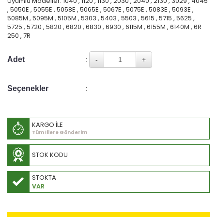
Uyumlu Modeller: 1040 , 1120 , 1130 , 2030 , 2040 , 2130 , 3029 , 4045
, 5050E , 5055E , 5058E , 5065E , 5067E , 5075E , 5083E , 5093E ,
5085M , 5095M , 5105M , 5303 , 5403 , 5503 , 5615 , 5715 , 5625 ,
5725 , 5720 , 5820 , 6820 , 6830 , 6930 , 6115M , 6155M , 6140M , 6R
250 , 7R
Adet
:
Seçenekler
:
KARGO İLE
Tüm İllere Gönderim
STOK KODU
STOKTA
VAR