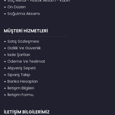
Saç Metal - Plastik Aksam - Kabin
+
Ön Düzen
+
Soğutma Aksamı
+
MÜŞTERİ HİZMETLERİ
Satış Sözleşmesi
+
Gizlilik Ve Güvenlik
+
İade Şartları
+
Ödeme Ve Teslimat
+
Alışveriş Sepeti
+
Sipariş Takip
+
Banka Hesapları
+
İletişim Bilgileri
+
İletişim Formu
+
İLETİŞİM BİLGİLERİMİZ