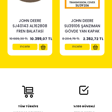
JOHN DEERE
JOHN DEERE
SJ40143 AL162808
SU39106 ŞANZIMAN
FREN BALATASİ
GÖVDE YAN KAPAK
10.689,30 TL
10.399,07
TL
8.204,76 TL
2.362,72
TL
incele
incele
TÜM TÜRKİYE
%100 GÜVENLİ