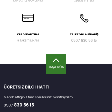
KARGO İLE GÖNDERİM
ÖDEME SİSTEMİ
KREDİ KARTINA
TELEFONLA SİPARİŞ
0507
830 56 15
9 TAKSİT İMKANI
BAŞA DÖN
ÜCRETSİZ BİLGİ HATTI
Merak ettiğiniz tüm sorularınızı yanıtlayalım.
830 56 15
0507