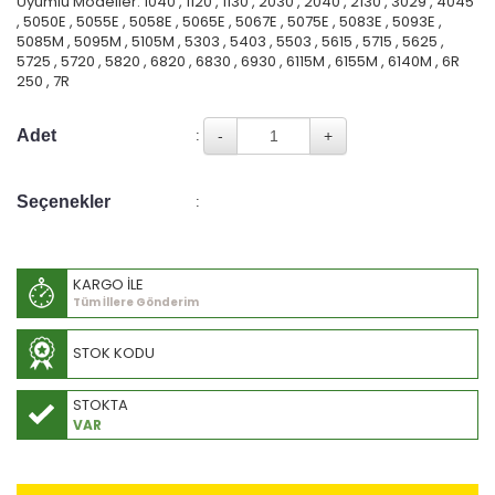
Uyumlu Modeller: 1040 , 1120 , 1130 , 2030 , 2040 , 2130 , 3029 , 4045
, 5050E , 5055E , 5058E , 5065E , 5067E , 5075E , 5083E , 5093E ,
5085M , 5095M , 5105M , 5303 , 5403 , 5503 , 5615 , 5715 , 5625 ,
5725 , 5720 , 5820 , 6820 , 6830 , 6930 , 6115M , 6155M , 6140M , 6R
250 , 7R
Adet
:
Seçenekler
:
KARGO İLE
Tüm İllere Gönderim
STOK KODU
STOKTA
VAR