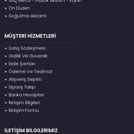
Saç Metal - Plastik Aksam - Kabin
+
Ön Düzen
+
Soğutma Aksamı
+
MÜŞTERİ HİZMETLERİ
Satış Sözleşmesi
+
Gizlilik Ve Güvenlik
+
İade Şartları
+
Ödeme Ve Teslimat
+
Alışveriş Sepeti
+
Sipariş Takip
+
Banka Hesapları
+
İletişim Bilgileri
+
İletişim Formu
+
İLETİŞİM BİLGİLERİMİZ