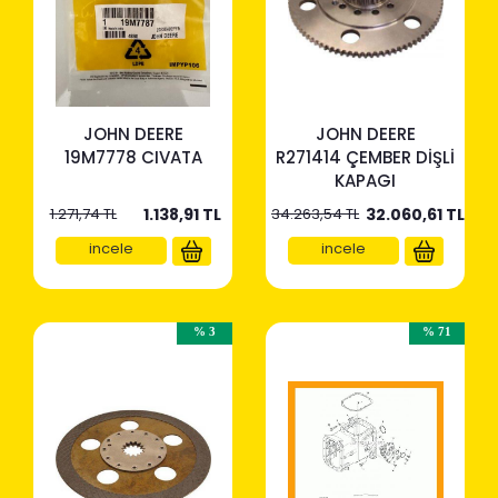
JOHN DEERE
JOHN DEERE
19M7778 CIVATA
R271414 ÇEMBER DİŞLİ
KAPAGI
1.271,74 TL
1.138,91
TL
34.263,54 TL
32.060,61
TL
incele
incele
% 3
% 71