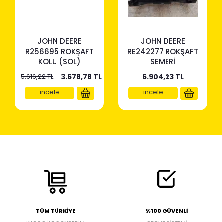
JOHN DEERE
JOHN DEERE
R256695 ROKŞAFT
RE242277 ROKŞAFT
KOLU (SOL)
SEMERİ
5.616,22 TL
3.678,78
TL
6.904,23
TL
incele
incele
TÜM TÜRKİYE
%100 GÜVENLİ