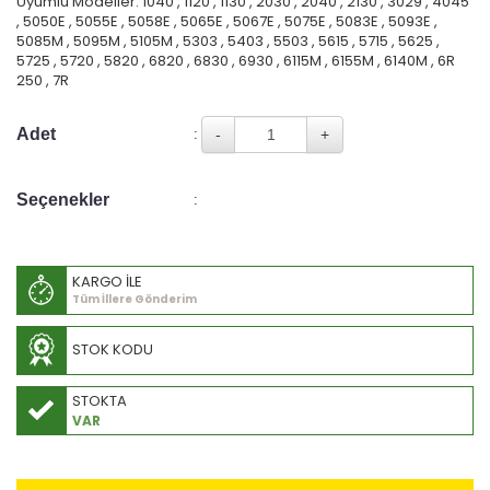
Uyumlu Modeller: 1040 , 1120 , 1130 , 2030 , 2040 , 2130 , 3029 , 4045
, 5050E , 5055E , 5058E , 5065E , 5067E , 5075E , 5083E , 5093E ,
5085M , 5095M , 5105M , 5303 , 5403 , 5503 , 5615 , 5715 , 5625 ,
5725 , 5720 , 5820 , 6820 , 6830 , 6930 , 6115M , 6155M , 6140M , 6R
250 , 7R
Adet
:
Seçenekler
:
KARGO İLE
Tüm İllere Gönderim
STOK KODU
STOKTA
VAR