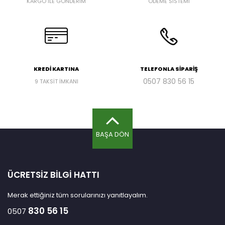
KARGO İLE GÖNDERİM
ÖDEME SİSTEMİ
KREDİ KARTINA
TELEFONLA SİPARİŞ
0507
830 56 15
9 TAKSİT İMKANI
BAŞA DÖN
ÜCRETSİZ BİLGİ HATTI
Merak ettiğiniz tüm sorularınızı yanıtlayalım.
830 56 15
0507