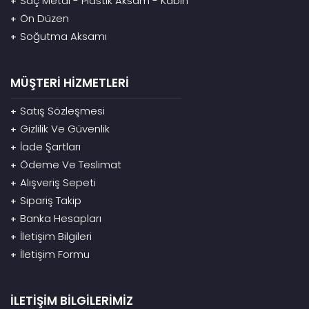
Saç Metal - Plastik Aksam - Kabin
+
Ön Düzen
+
Soğutma Aksamı
+
MÜŞTERİ HİZMETLERİ
Satış Sözleşmesi
+
Gizlilik Ve Güvenlik
+
İade Şartları
+
Ödeme Ve Teslimat
+
Alışveriş Sepeti
+
Sipariş Takip
+
Banka Hesapları
+
İletişim Bilgileri
+
İletişim Formu
+
İLETİŞİM BİLGİLERİMİZ