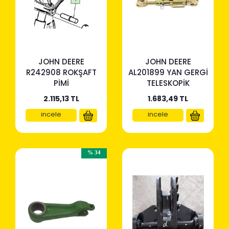
JOHN DEERE
JOHN DEERE
R242908 ROKŞAFT
AL201899 YAN GERGİ
PİMİ
TELESKOPİK
2.115,13
TL
1.683,49
TL
incele
incele
% 34