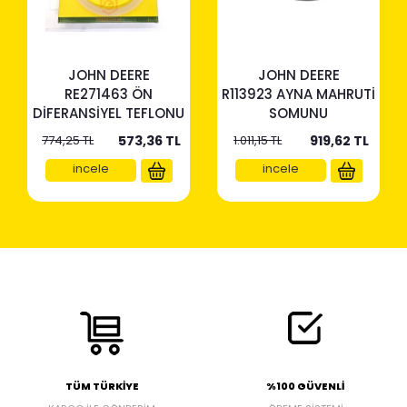
JOHN DEERE
JOHN DEERE
RE271463 ÖN
R113923 AYNA MAHRUTİ
DİFERANSİYEL TEFLONU
SOMUNU
774,25 TL
573,36
TL
1.011,15 TL
919,62
TL
incele
incele
TÜM TÜRKİYE
%100 GÜVENLİ