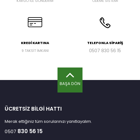
KARGO İLE GÖNDERİM
ÖDEME SİSTEMİ
KREDİ KARTINA
TELEFONLA SİPARİŞ
0507
830 56 15
9 TAKSİT İMKANI
BAŞA DÖN
ÜCRETSİZ BİLGİ HATTI
Merak ettiğiniz tüm sorularınızı yanıtlayalım.
830 56 15
0507