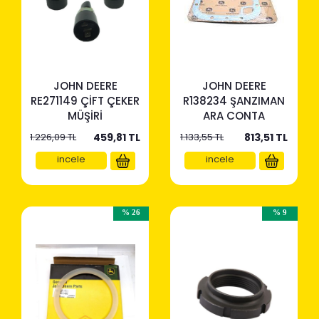
JOHN DEERE
JOHN DEERE
RE271149 ÇİFT ÇEKER
R138234 ŞANZIMAN
MÜŞİRİ
ARA CONTA
1.226,09 TL
459,81
TL
1.133,55 TL
813,51
TL
incele
incele
% 26
% 9