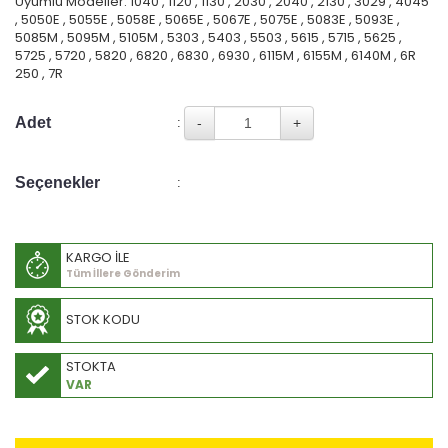
Uyumlu Modeller: 1040 , 1120 , 1130 , 2030 , 2040 , 2130 , 3029 , 4045
, 5050E , 5055E , 5058E , 5065E , 5067E , 5075E , 5083E , 5093E ,
5085M , 5095M , 5105M , 5303 , 5403 , 5503 , 5615 , 5715 , 5625 ,
5725 , 5720 , 5820 , 6820 , 6830 , 6930 , 6115M , 6155M , 6140M , 6R
250 , 7R
Adet
:
Seçenekler
:
KARGO İLE
Tüm İllere Gönderim
STOK KODU
STOKTA
VAR