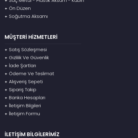
Saç Metal - Plastik Aksam - Kabin
+
Ön Düzen
+
Soğutma Aksamı
+
MÜŞTERİ HİZMETLERİ
Satış Sözleşmesi
+
Gizlilik Ve Güvenlik
+
İade Şartları
+
Ödeme Ve Teslimat
+
Alışveriş Sepeti
+
Sipariş Takip
+
Banka Hesapları
+
İletişim Bilgileri
+
İletişim Formu
+
İLETİŞİM BİLGİLERİMİZ