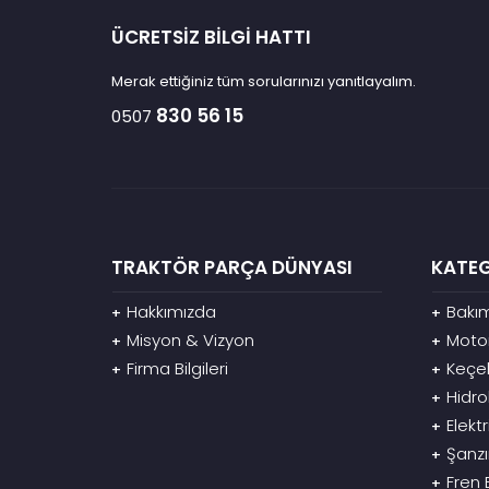
ÜCRETSİZ BİLGİ HATTI
Merak ettiğiniz tüm sorularınızı yanıtlayalım.
830 56 15
0507
TRAKTÖR PARÇA DÜNYASI
KATEG
Hakkımızda
Bakım
+
+
Misyon & Vizyon
Motor
+
+
Firma Bilgileri
Keçel
+
+
Hidro
+
Elekt
+
Şanz
+
Fren 
+