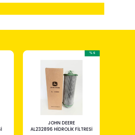
% 6
JOHN DEERE
İ
AL232896 HİDROLİK FİLTRESİ