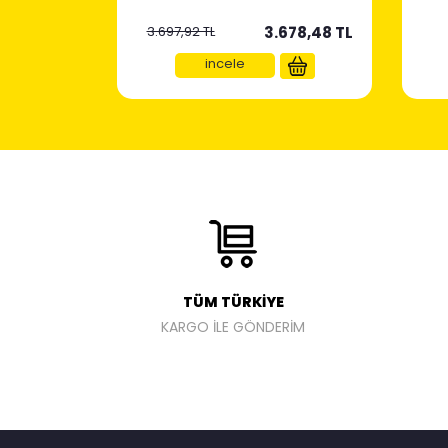
3.697,92 TL
3.678,48
TL
incele
TÜM TÜRKİYE
KARGO İLE GÖNDERİM