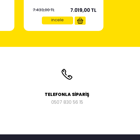
7.433,00 TL
7.019,00
TL
incele
TELEFONLA SİPARİŞ
0507
830 56 15