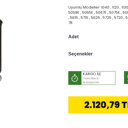
Uyumlu Modeller: 1040 , 1120 , 1130
5058E , 5065E , 5067E , 5075E , 50
, 5615 , 5715 , 5625 , 5725 , 5720 ,
7R
Adet
Seçenekler
KARGO İLE
Tüm İllere
Gönderim
2.120,79 T