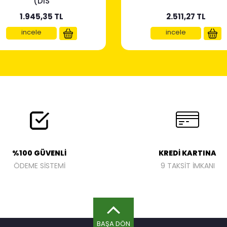
(DIS
1.945,35
TL
2.511,27
TL
incele
incele
%100 GÜVENLİ
KREDİ KARTINA
ÖDEME SİSTEMİ
9 TAKSİT İMKANI
BAŞA DÖN