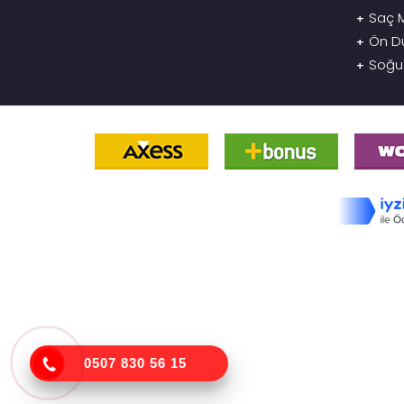
Saç M
+
Ön D
+
Soğu
+
0507 830 56 15