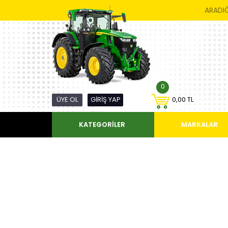
ARADIĞ
0
ÜYE OL
GİRİŞ YAP
0,00 TL
KATEGORİLER
MARKALAR