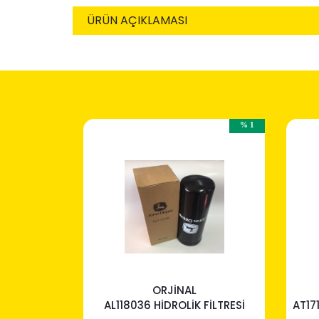
ÜRÜN AÇIKLAMASI
% 1
ORJİNAL
AL118036 HİDROLİK FİLTRESİ
AT17