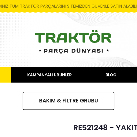
INIZ TÜM TRAKTÖR PARÇALARINI SİTEMİZDEN GÜVENLE SATIN ALABİLİR
KAMPANYALI ÜRÜNLER
BLOG
BAKIM & FİLTRE GRUBU
RE521248 - YAKIT