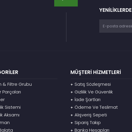
YENİLİKLERD
ORİLER
MÜŞTERİ HİZMETLERİ
 & Filtre Grubu
Satış Sözleşmesi
+
 Parçaları
Gizlilik Ve Güvenlik
+
er
İade Şartları
+
lik Sistemi
Ödeme Ve Teslimat
+
rik Aksamı
Alışveriş Sepeti
+
ıman
Sipariş Takip
+
Balata
Banka Hesapları
+