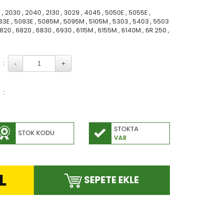
 , 2030 , 2040 , 2130 , 3029 , 4045 , 5050E , 5055E ,
83E , 5093E , 5085M , 5095M , 5105M , 5303 , 5403 , 5503
 5820 , 6820 , 6830 , 6930 , 6115M , 6155M , 6140M , 6R 250 ,
:
:
STOKTA
STOK KODU
VAR
L
SEPETE EKLE