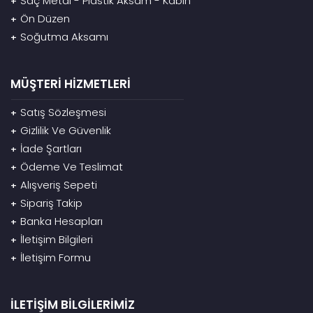
Saç Metal - Plastik Aksam - Kabin
+
Ön Düzen
+
Soğutma Aksamı
+
MÜŞTERİ HİZMETLERİ
Satış Sözleşmesi
+
Gizlilik Ve Güvenlik
+
İade Şartları
+
Ödeme Ve Teslimat
+
Alışveriş Sepeti
+
Sipariş Takip
+
Banka Hesapları
+
İletişim Bilgileri
+
İletişim Formu
+
İLETİŞİM BİLGİLERİMİZ