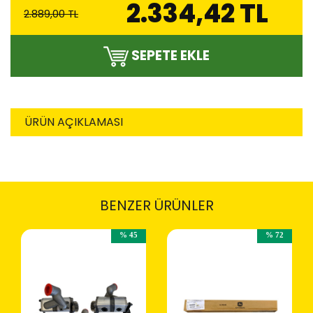
2.334,42 TL
2.889,00 TL
SEPETE EKLE
ÜRÜN AÇIKLAMASI
BENZER ÜRÜNLER
% 45
% 72