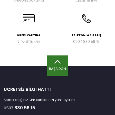
KARGO İLE GÖNDERİM
ÖDEME SİSTEMİ
KREDİ KARTINA
TELEFONLA SİPARİŞ
0507
830 56 15
9 TAKSİT İMKANI
BAŞA DÖN
ÜCRETSİZ BİLGİ HATTI
Merak ettiğiniz tüm sorularınızı yanıtlayalım.
830 56 15
0507