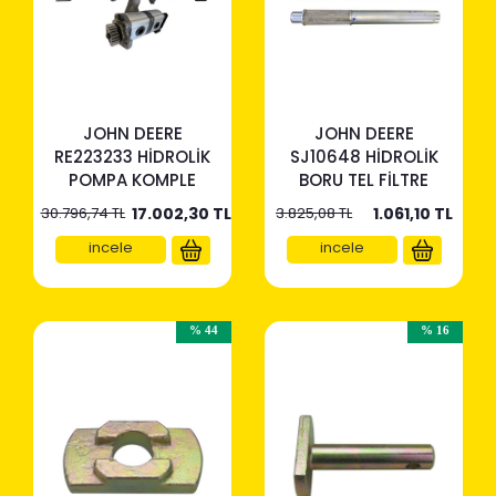
JOHN DEERE
JOHN DEERE
RE223233 HİDROLİK
SJ10648 HİDROLİK
POMPA KOMPLE
BORU TEL FİLTRE
30.796,74 TL
17.002,30
TL
3.825,08 TL
1.061,10
TL
incele
incele
% 44
% 16