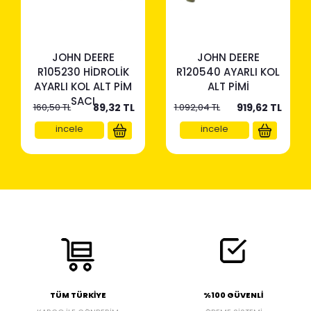
JOHN DEERE
JOHN DEERE
R105230 HİDROLİK
R120540 AYARLI KOL
AYARLI KOL ALT PİM
ALT PİMİ
SACI
160,50 TL
89,32
TL
1.092,04 TL
919,62
TL
incele
incele
TÜM TÜRKİYE
%100 GÜVENLİ