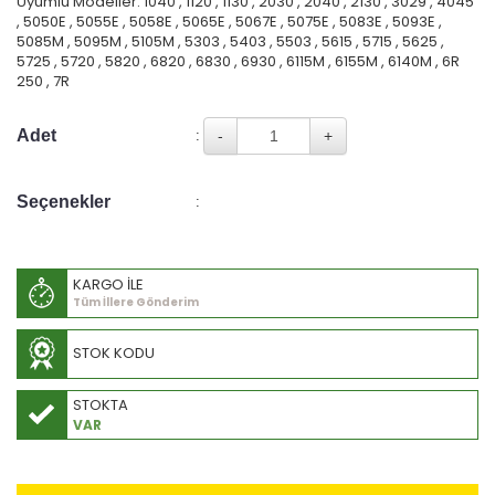
Uyumlu Modeller: 1040 , 1120 , 1130 , 2030 , 2040 , 2130 , 3029 , 4045
, 5050E , 5055E , 5058E , 5065E , 5067E , 5075E , 5083E , 5093E ,
5085M , 5095M , 5105M , 5303 , 5403 , 5503 , 5615 , 5715 , 5625 ,
5725 , 5720 , 5820 , 6820 , 6830 , 6930 , 6115M , 6155M , 6140M , 6R
250 , 7R
Adet
:
Seçenekler
:
KARGO İLE
Tüm İllere Gönderim
STOK KODU
STOKTA
VAR